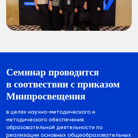
Семинар проводится
в соотвествии с приказом
Минпросвещения
в целях научно-методического и
методического обеспечения
образовательной деятельности по
реализации основных общеобразовательных